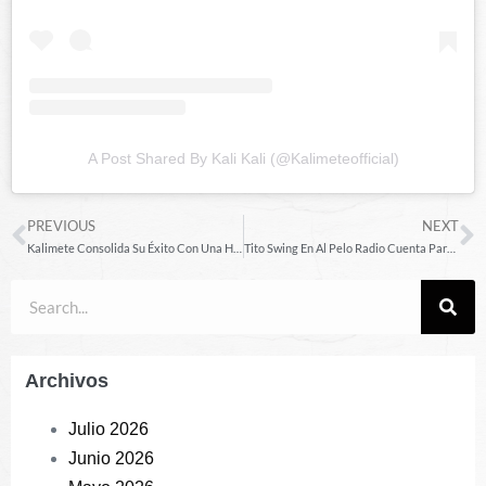
A Post Shared By Kali Kali (@kalimeteofficial)
PREVIOUS
NEXT
Kalimete Consolida Su Éxito Con Una Histórica Gira Promocional En República Dominicana Y Se Prepara Para Conquistar ‘Despierta América’
Tito Swing En Al Pelo Radio Cuenta Parte De Su Historia.
Archivos
Julio 2026
Junio 2026