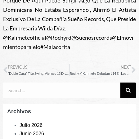
Porque De Aquí Puede Surgir Algo Que La República
Dominicana No Estaba Esperando”, Afirmó El Artista
Exclusivo De La Compañía Sueño Records, Que Preside
La Empresaria Wilda Díaz.
@kalimeteofficial
@rochyrd
@suenosrecords
@elmovi
Mientoparalelo
#malacorita
PREVIOUS
NEXT
“Doble Cara” Tito Swing, Viernes 13 Disponible En Todas Las Plataformas Digitales
Rochy Y Kalimete Debutan #14 En Los Charts De Billboard Con “Malacorita”
Archivos
Julio 2026
Junio 2026