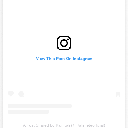
View This Post On Instagram
A Post Shared By Kali Kali (@kalimeteofficial)