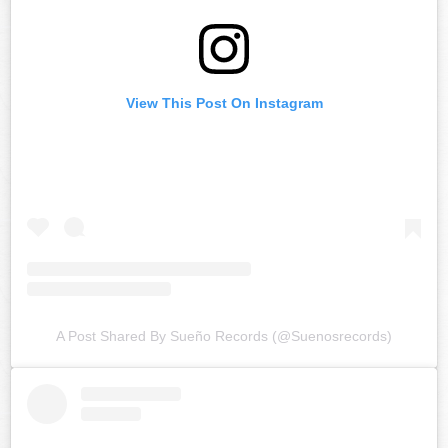
View This Post On Instagram
A Post Shared By Sueño Records (@suenosrecords)