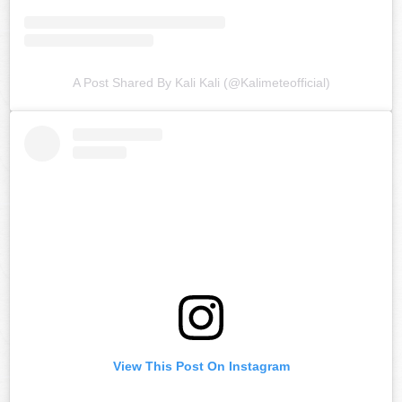
A Post Shared By Kali Kali (@kalimeteofficial)
View This Post On Instagram