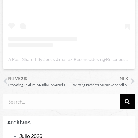
A Post Shared By Jesus Jimenez Reconocidos (@reconocidos)
PREVIOUS
NEXT
Tito Swing En Al Pelo Radio Con Amelia Alcántara
Tito Swing Presenta Su Nuevo Sencillo “Mi Cuarto No Son Pa’ Ti”
Archivos
Julio 2026